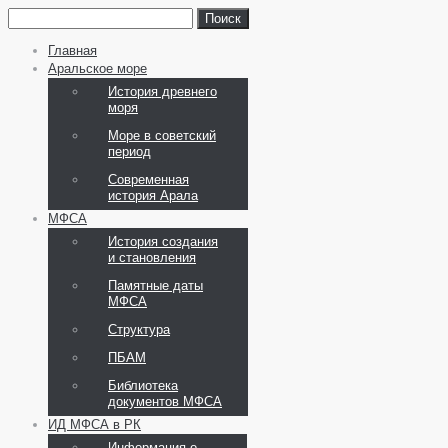
Главная
Аральское море
История древнего
моря
Море в советский
период
Современная
история Арала
МФСА
История создания
и становления
Памятные даты
МФСА
Структура
ПБАМ
Библиотека
документов МФСА
ИД МФСА в РК
Информация о