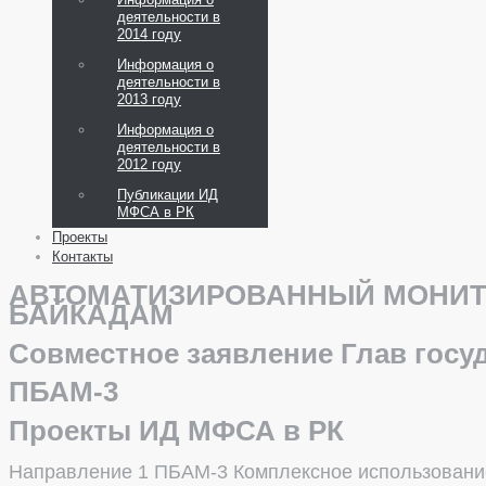
деятельности в
2014 году
Информация о
деятельности в
2013 году
Информация о
деятельности в
2012 году
Публикации ИД
МФСА в РК
Проекты
Контакты
АВТОМАТИЗИРОВАННЫЙ МОНИТО
БАЙКАДАМ
Совместное заявление
Глав госу
ПБАМ-3
Проекты
ИД МФСА в РК
Направление 1 ПБАМ-3
Комплексное использовани