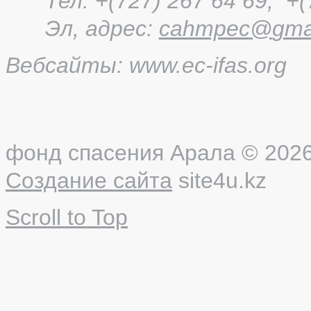
Тел: +(727) 267 64 69, +(
Эл, адрес:
cahmpec
@
gma
Вебсайты:
www
.
ec
-
ifas
.
org
фонд спасения Арала
© 2026
Создание сайта
site4u.kz
Scroll to Top