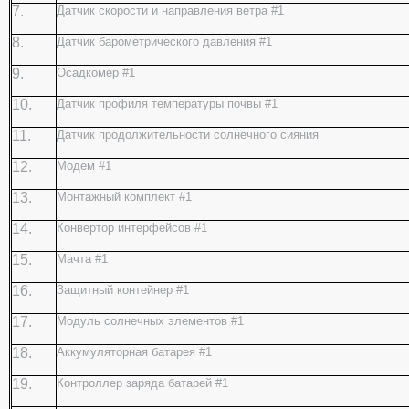
7.
Датчик скорости и направления ветра #1
8.
Датчик барометрического давления #1
9.
Осадкомер #1
10.
Датчик профиля температуры почвы #1
11.
Датчик продолжительности солнечного сияния
12.
Модем #1
13.
Монтажный комплект #1
14.
Конвертор интерфейсов #1
15.
Мачта #1
16.
Защитный контейнер #1
17.
Модуль солнечных элементов #1
18.
Аккумуляторная батарея #1
19.
Контроллер заряда батарей #1