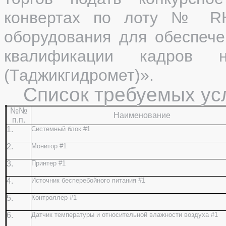
конвертах по лоту №
R
оборудования для обеспече
квалификации кадров н
(Таджикгидромет)».
Список требуемых усл
№№
Наименование
п.п.
1.
Системный блок #1
2.
Монитор #1
3.
Принтер #1
4.
Источник бесперебойного питания #1
5.
Контроллер #1
6.
Датчик температуры и относительной влажности воздуха #1