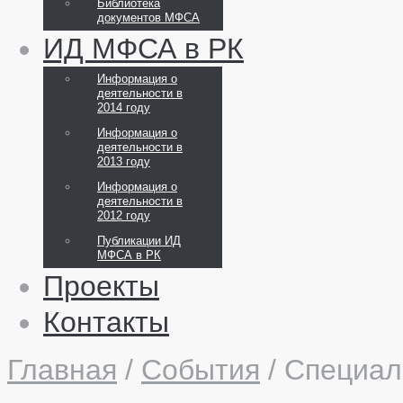
Библиотека
документов МФСА
ИД МФСА в РК
Информация о
деятельности в
2014 году
Информация о
деятельности в
2013 году
Информация о
деятельности в
2012 году
Публикации ИД
МФСА в РК
Проекты
Контакты
Главная
/
События
/
Специал