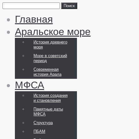
Главная
Аральское море
История древнего
моря
Море в советский
период
Современная
история Арала
МФСА
История создания
и становления
Памятные даты
МФСА
Структура
ПБАМ