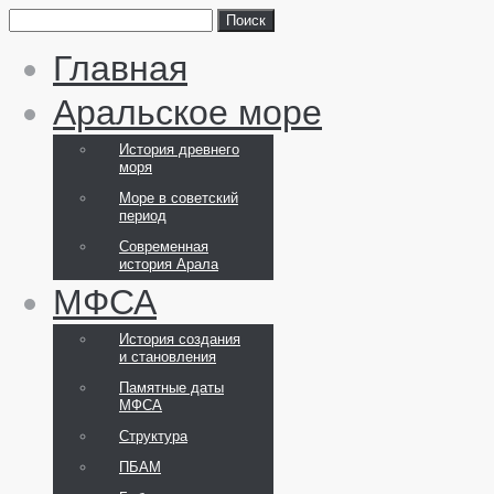
Главная
Аральское море
История древнего
моря
Море в советский
период
Современная
история Арала
МФСА
История создания
и становления
Памятные даты
МФСА
Структура
ПБАМ