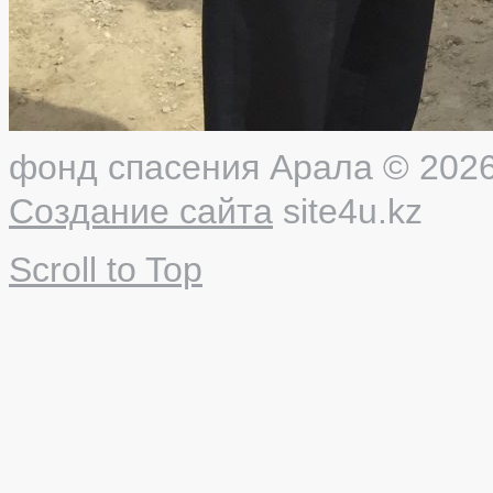
фонд спасения Арала
© 2026
Создание сайта
site4u.kz
Scroll to Top